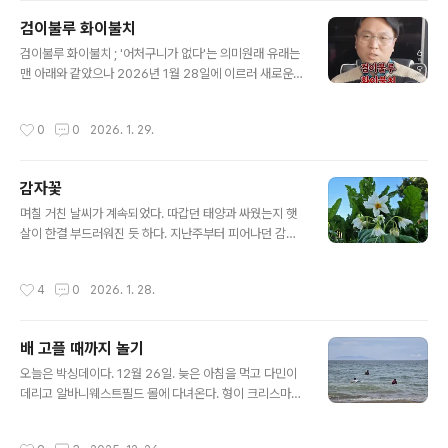
굳혔고 국적포기 서류를 영사관에 접수했다. 서류처리 완
검이불루 화이불치
료까지는 4-5개월이 걸릴 거라고 한다. 이후에는 영사관
글 내용
에 올 경우 '국적상실 신고서를 가지고 와야 본인 확인이 가
검이불루 화이불치 ; '어처구니가 없다'는 의미원래 유래는
능하고 업무처리가 가능하다'는 말을 덧붙인다. 참고하시
맨 아래와 같았으나 2026년 1월 28일에 이르러 새로운
라는 의미로 해준 말일터인데 더없이 날카롭게 들려온다.
의미로 해석되었다.......검이불루 화이불치(儉而不陋 華
ㅡㅡ집으로 돌아오는 길에 '대한민국에서 남자가 군대를
而不侈). '검소하되 누추하지 않고, 화려하되 사치스럽지
작성시간
0
0
2026. 1. 29.
다녀온다'는 것에 대한 의미를 이야기해본다. 그리..
않다'는 뜻이다. 저자 김부식이 '백제본기'에서 온조왕 당시
지어진 궁궐을 평가하며 남긴 말이다.
감자꽃
글 내용
며칠 거친 날씨가 계속되었다. 따갑던 태양과 싸웠는지 햇
살이 한결 부드러워진 듯 하다. 지난주부터 피어나던 감자
꽃이 아침마다 같은 모습으로 다시 꽃잎을 연다. 한번에 피
었다 지는 꽃이 아닌 듯 몇 날 며칠 같은 모습이다. 화단과
작성시간
4
0
2026. 1. 28.
화분에 심긴 꽃들보다 화려한 것도 아니고 이름 모를 들꽃
들보다 아름다운 것도 아니지만 오가며 눈길이 계속 간다.
다민이는 이제 감자꽃이 피었으니 곧 수확할 때가 되었다
배 고플 때까지 놀기
며 언제쯤 감자를 캘 수 있는지 날마다 물어온다. 자세히는
글 내용
모르지만 한국에서는 '하지감자'라고 했으니 한국 절기로
오늘은 박싱데이다. 12월 26일. 늦은 아침을 먹고 다민이
하지가 지날 때쯤 여기 날짜로 맞춰서 캐 보자고 진정시킨
데리고 알바니웨스트필드 몰에 다녀온다. 형이 크리스마스
다.텃밭에 풍성한 고추와 깻잎들 보다는 못하지만 다민이
선물로 준 아이폰에 새 번호가 필요해서.ONE NZ 직원이
가 손수 수심은 감자 몇 그루와 고구마 몇 그루, 수박 두 그
전호번호 카드를 50개 정도 준다. 맘에 드는 번호를 고르
작성시간