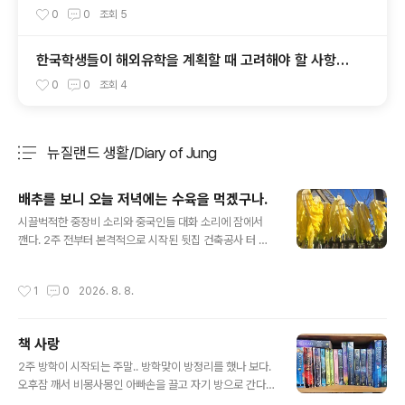
0
0
조회
5
한국학생들이 해외유학을 계획할 때 고려해야 할 사항
들..
0
0
조회
4
뉴질랜드 생활/Diary of Jung
분류 전체보기
주요 글 목록
배추를 보니 오늘 저녁에는 수육을 먹겠구나.
글 내용
시끌벅적한 중장비 소리와 중국인들 대화 소리에 잠에서
깬다. 2주 전부터 본격적으로 시작된 뒷집 건축공사 터 다
지기가 끝나고 인부들이 많이 붙었다. 앞으로 두어 달은 일
요일과 비가 심하게 내리는 날을 빼면 하루도 조용한 날이
작성시간
1
0
2026. 8. 8.
없으리라.잠 깰 겸 세수하고 밖으로 나와 시계를 보니 점심
때가 지났다. 집 안은 조용하고 아내도 안 보인다. 대신 데
크에는 배추가 널려있다. 물 한잔 마시며 주방을 보니 아내
책 사랑
가 바쁘게 김장준비를 하던 모양새다. 아마도 뭔가 부족해
글 내용
서 슈퍼에 가지 않았나 싶다.며칠 무지 춥다. 한국 쪽 뉴스
2주 방학이 시작되는 주말.. 방학맞이 방정리를 했나 보다.
에는 연일 40도에 육박하는 더위라고 하는데 여기는 정반
오후잠 깨서 비몽사몽인 아빠손을 끌고 자기 방으로 간다.
대로 거의 영하에 근접하는 새벽 기온이다. 한낮에도 체감
짜잔.. 하고 책장을 보려 주는데 깜짝 놀라지 않을 수 없다.