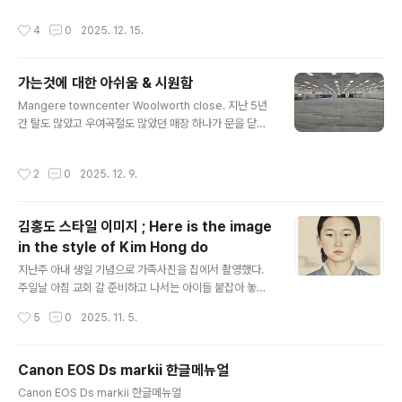
다.소나무는 $15부터 $100이 넘는 것까지 다양한데 이번
따옵니다. 엊그제 꽃이 핀 것 같더니 어느새 열매가 달려 벌
작성시간
4
0
2025. 12. 15.
에는 $25짜리를 샀습니다. 아이들이..
써 다래 팔뚝보다 굵게 커졌습니다. 오늘은 아이들 학교 졸
업식(종강식)이 있는 날입니다. 3시에 학교 끝나고 집에 왔
다가 일찍 저녁 먹고 이벤트가 열리는 학교옆 교회에 5시
가는것에 대한 아쉬움 & 시원함
30분까지 아이들을 내려주고, 가족들은 밖에서 기다리다
글 내용
가 6시 무렵에 들어가 앉으면 바로 졸업식이 시작됩니다.
Mangere towncenter Woolworth close. 지난 5년
졸업식 같기도 하고 종강식도 되는 이유는 아이들 학년&반
간 탈도 많았고 우여곡절도 많았던 매장 하나가 문을 닫았
편성이 약간 특이하기 때문입니다. 학교에서 최고 학년이 Y
다. 우리 회사가 관리하는 동안 3번 메인 매니저가 바뀌었
ear8인데, 1개 학급이 대략 20명 내외라면 10명은 Year
고 중간에 또 몇 번 릴리버 매니저들이 다녀간 곳이다.청소
작성시간
2
0
2025. 12. 9.
8 학생 나머지 10..
란 일이 그렇듯이 일종의 갑 관계인 매니저들이 바뀔 때마
다 심적 부담감과 피곤함은 이루 말할 수 없다. 매너가 좋고
관대한 사람도 있는 반면 사사껀껀 트집을 잡던 사람을 여
김홍도 스타일 이미지 ; Here is the image
럿 만난 곳이다.이번에 문 닫은 이곳 맹게레몰 타운센터 울
in the style of Kim Hong do
워스매장은 역사 만큼 건물이 오래된 곳이다. 엊그제 구글
글 내용
검색해 보니 1970년대 이곳에 쇼핑몰이 생길 때부터 슈퍼
지난주 아내 생일 기념으로 가족사진을 집에서 촬영했다.
가 문을 열었고, 슈퍼 브랜드와 주인이 바뀔 때마다 옷만 갈
주일날 아침 교회 갈 준비하고 나서는 아이들 붙잡아 놓고
아입었지 건물은 그대로 사용했으니 50년 가까이 된 곳이
찍는 사진이다. 더불어 아이들 여권 신청 사진까지 찍었다.
작성시간
5
0
2025. 11. 5.
란 말이다...
밖에서 촬영하는 사진보다 실내에서 사진 찍기가 몇 배는
어렵다. 특별히 찍어야 하는 사진들은 마음을 더 써야 하니
부담감은 더 커진다. 그래도 사진은 언제나 즐겁다.아침밥
Canon EOS Ds markii 한글메뉴얼
먹고 쇼파에 기대 쉬다가 여권 신청하느라 보정했던 사진
글 내용
Canon EOS Ds markii 한글메뉴얼
들을 Gemini를 이용해 여러 스타일로 바꿔본다. 기술 참