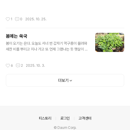
좋아졌음에 새삼 감탄사가 나온다.수채화풍으로 바꾼 아이
들 사진과 가족사진. 그리고 재미삼아 김홍도 스타일로 바
꿔본 다래사진. 맨 아래 사진은 2주전 촬영한 교회사진.
작성시간
1
0
2025. 10. 25.
봄에는 쑥국
글 내용
봄이 오기는 온다. 오늘도 서너 번 갑자기 먹구름이 몰려와
세찬 비를 뿌리고 지나 가고 또 언제 그랬냐는 듯 햇살이 나
오는데 잠깐 사이에 따스한 기운이 주변을 감싼다. 눈꼽만
하더니 며칠 사이에 부쩍 자란 쑥을 손바닥만큼 잘라낸다.
작성시간
6
2
2025. 10. 3.
한국에서는 쑥을 캔다고 했는데 그때는 지천에 널린 게 쑥
이었으니 '캔다'는 말이 어울렸을 것 같고 지금 우리 집 텃
밭에는 세숫대야만큼만 있으니 한뿌리 한뿌리 봐가며 가위
더보기
로 수술하듯 잘라낸다.몇 년 만에 쑥 된장국을 먹어본다. 지
난겨울에 같이 낚시 갔던 교회 어르신이 텃밭 이야기를 나
누던 끝에 주일날 한 삽 떠다 주시길레 텃밭 제일 좋은 자리
에 묻어놨던 쑥이다.어제저녁에 쑥국을 먹다가 어릴 적에
는 우렁이 쑥국이 참 맛있었던 기억이 있다고 이야기했더
니 아내가 우렁이는 구할 수 없..
의안내
티스토리
로그인
고객센터
© Daum Corp.