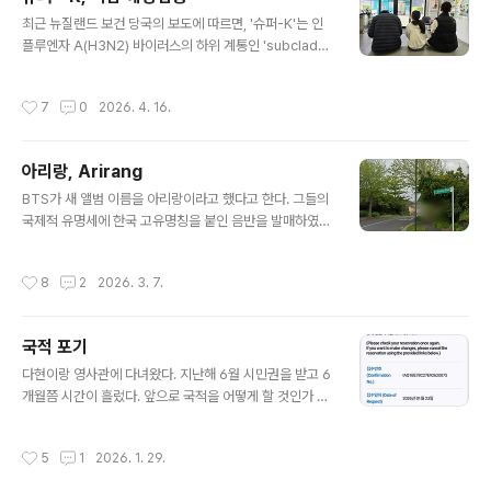
인도는 땅이 넓어서 인지, 인구가 세계 최고여서인지 일단
글 내용
대통령궁 사이즈 자체가 달랐다. 그리고 궁 앞마당에 도열
최근 뉴질랜드 보건 당국의 보도에 따르면, '슈퍼-K'는 인
해 있던 의장대가 정상 앞으로 행진을 했고, 백미는 기마병
플루엔자 A(H3N2) 바이러스의 하위 계통인 'subclade
도 있었다는 것이다. 후들후들..내가 가지고 있던 인도에 대
K'를 일컫는 별칭. 이 변이는 바이러스 표면의 헤마글루티
한 생각이 약간 흔들렸다. 십여 년간 이곳에 살면서 만나고
닌(Hemagglutinin) 단백질에 상당한 변이가 일어나, 우
작성시간
7
0
2026. 4. 16.
지나친 수많은 인디언들(..
리 몸의 면역 체계가 바이러스를 인식하는 것을 방해하는
특징이 있다고 함.처음 이 뉴스를 접했을 때는 한국에서 시
작된 위험한 플루라서 '-K'를 붙였나 했다. ㅎㅎ오늘 우리
아리랑, Arirang
가족 모두 플루주사 맞으러 다녀왔다. 이번 주면 2주짜리
글 내용
가을 방학이 끝나는지라 해년마다 그러했듯이 예방접종을
BTS가 새 앨범 이름을 아리랑이라고 했다고 한다. 그들의
마쳤다. 이렇게 주사를 맞는다고 해서 독감에 걸리지 않는
국제적 유명세에 한국 고유명칭을 붙인 음반을 발매하였으
것은 아니지만 아프더라도 살살 지나가려는 바램을 담는
니 이제 전 세계 많은 사람들이 '아리랑'이라는 단어를 기억
것이다.지난해까지만 해도 다래와 다민이 주사 맞을 때 함
하게 될 것이니 BTS의 공을 대단히 치하해야겠다. 우리가
작성시간
8
2
2026. 3. 7.
께 들어가서 손 ..
살면서 얼마나 '아리랑'이라는 단어를 부를 것이며 생각할
것인가 싶다. 어쩌다가 미디어에 서글픈 아리랑 가락이 흘
러 나오면 나도 모르게 따라서 흥얼거리는 게 아리랑 일 텐
국적 포기
데 말이다.내가 뜬금없이 BTS의 아리랑 발매와 아리랑을
글 내용
이야기 하게 된 것은 이곳 오클랜드 내가 살고 있는 주변에
다현이랑 영사관에 다녀왔다. 지난해 6월 시민권을 받고 6
'아리랑 길'이 있기 때문이다. 십여 년 전 처음 오클랜드에
개월쯤 시간이 흘렀다. 앞으로 국적을 어떻게 할 것인가 고
와서 가족들과 집을 구했던 곳이 North Shore Pinehill
민하는 시간이 좀 필요하다는 생각 때문이었다.아주 어린
지역이었다. 그리고 초저녁에 동내 산책하며 한국과는 다
나이였으면 이것저것 고려 없이 시민권 취득과 함께 국적
작성시간
5
1
2026. 1. 29.
른 각양각색..
포기로 갔을 것이나 다현이가 거의 성인에 이르렀으니 본
인에게도 고민할 시간을 줘야 했다.해가 바뀌면서 마음을