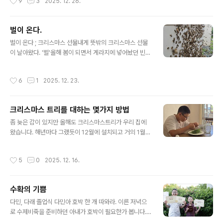
9
3
2025. 12. 26.
루가 자라고 있다. 과연 어떤 수확..
라고.. 십여분 고민 끝에 다민이가 고른 번호로 정했다. 02
1 0000 9595. 다민이는 고기를 좋아하니 '삼겹살 구워
구워' 아주 행복해한다.지금은 롱베이 바닷가에 나왔다. 조
벌이 온다.
금 전에 쇼핑몰에 갔을 때처럼 주차장이 거의 꽉 차있다. 비
글 내용
치로 나오니 사람들도 제법 많다.오후 3시쯤부터 비가 온
벌이 온다 ; 크리스마스 선물내게 뜻밖의 크리스마스 선물
다는 예보가 있어서인지 하늘에는 안개구름이 가득이다.
이 날아왔다. '벌'올해 봄이 되면서 게라지에 넣어놨던 빈
따가운 햇살을 막아주니 땡큐다. 아이들 하고는 시간을 정
벌통들을 정리하면서 혹시 몰라 한 세트를 주방 앞 처마밑
해놓지 않고 놀기로 한다. 가방에 물 3병과 바나나 2개, 고
에 놔두었다. 안쪽에는 꿀이 조금씩 들어있는 소비도 함께.
작성시간
6
1
2025. 12. 23.
구마말랭이 과자..
그러나 봄이 다 지나고 여름이 시작될 때까지 소식이 없었
다. 여기서 소식이라는 것은 '이동네 어느집에선가 분봉 난
벌이 우리집 빈 벌통에 이사 들어오는 것'이다.이 동네에서
크리스마스 트리를 대하는 몇가지 방법
도 나처럼 취미로 양봉을 하는 사람들이 있을 터인데 봄철
글 내용
에 잠깐만 한눈을 팔아도 벌들이 가족 숫자를 늘려 분봉이
좀 늦은 감이 있지만 올해도 크리스마스트리가 우리 집에
난다. 그럼 아무도 눈치 못 채게 평온하게 생활하다가도 어
왔습니다. 해년마다 그랬듯이 12월에 설치되고 거의 1월
느 따뜻한 봄날, 통 안에 있던 가족들 반을 갈라서 하늘로
말까지는 거실 한쪽을 지키며 설렘을 줄 것입니다.10년 전
날아오른다. 생각해 보면 벌이 분봉을 하는 날은 보통과는
쯤에는 12월 무렵이 되면 그야말로 동내마다 크리스마스
작성시간
5
0
2025. 12. 16.
다르게 좀 과하다 싶게 날..
트리 파는 포인트들이 생겼고 나란히 세워놓은 소나무중에
서 맘에 드는 걸 쉽게 고를 수 있었는데 해가 갈수록 그런
풍경은 보기 힘들어졌습니다.이제는 딱 12월이 되어야 소
수확의 기쁨
나무를 팔기 시작했고, 나무 파는 곳도 찾기 힘들어졌습니
글 내용
다. 오늘 소나무를 찾으러 가는 길도 숨은 그림 찾기나 미로
다민, 다래 졸업식 다민아 호박 한 개 따와라. 이른 저녁으
찾기 하듯 찾아갑니다. 아빠는 운전하고 다민이와 다래는
로 수제비죽을 준비하던 아내가 호박이 필요한가 봅니다.
소나무판매 장소를 알려주는 팻말을 찾아 방향을 알려줍니
다민이가 텃밭에 나가 익히 봐두었던 쥬쿠니 호박 두 개를