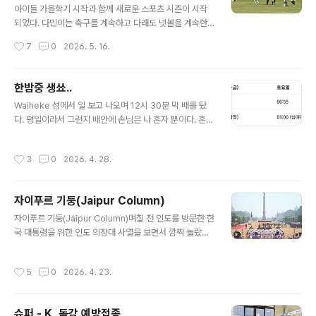
요일 저녁 현장에 들어간 후 며칠은 온 힘과 정성을 쏟아 넣
아이들 가을학기 시작과 함께 새로운 스포츠 시즌이 시작
은 시간들이었다. '청소'라는 일 특성상 해도 해도 끝이 없
되었다. 다민이는 축구를 계속하고 다래도 넷볼을 계속한
고, '만족'이라는 목표는 더 어렵다. 특히 이번 매장은 스토
다. 학년이 바뀌면서 팀이 새로 편성되기는 했지만 지난해
작성시간
7
0
2026. 5. 16.
어매니저가 기존 회사의 ..
부터 함께 뛰었던 친구들이 대부분이다.오늘은 날씨가 좋
아 카메라 가지고 운동장으로 나갔다. 내 취미 활동을 풍성
하게 해주는 아이들 사진을 많이 찍을 수 있는 기회다. 나는
한밤중 생쑈..
좋아하는 사진을 맘껏 촬영할 수 있고, 아이들과 부모들은
글 내용
Waiheke 섬에서 일 보고 나오며 12시 30분 막 배를 탔
멋진 플레이 장면을 얻을 수 있으니 '누이 좋고 매부 좋
다. 평일이라서 그런지 배안에 손님은 나 혼자 뿐이다. 혼자
고'중앙선 부근에 자리를 잡고 사진 촬영을 시작한다. 주전
라고 해서 배가 날듯이 달리는 건 아닐 테니 예정시간 45
골키퍼가 나오지 않아 다민이가 임시로 전반전 골키퍼다.
분을 꽉 채워서 시티에 도착했다.며칠 이어진 연휴 밤들과
후반전에는 미드필더, 풀백 수비 포지션. 사진촬영 하며 경
작성시간
3
0
2026. 4. 28.
는 확연히 다르다. 새벽시간 자동차 한두 대 가끔 오간다. D
기 구경 하는데 상대편 팀 학부모 한 명이 다가와 자기 기억
owntown 주차빌딩에 주차해 놓은 차를 가지러 페리터미
하겠냐고 말을 건다. 알듯 말 듯 ..
널쪽 출입구로 올라가니 출입문이 쇠사슬로 잠겨있다. 엥..
자이푸르 기둥(Jaipur Column)
처음 대하는 장면이다. 밤시간 보안을 위해서 그런가 싶어
글 내용
육교를 내려와 메인 출입구 쪽으로 걸어가 보니 거기도 철
자이푸르 기둥(Jaipur Column)며칠 전 인도를 방문한 한
문이 굳게 잠겨있네?!!뭔 상황인가 싶어 철문에 붙은 안내
국 대통령을 위한 인도 의장대 사열을 보면서 깜짝 놀랐다.
문을 보니 새벽 1시부터 아침 6시까지는 문을 잠가놓는다
기존에 봐왔던 국내외 대통령 관련 의장대 행사와는 사이
고 한다. 최근까지 와이헤케에서 막배 타고 나왔을 때 아무
즈 자체가 틀렸기 때문이다. 외국 정상이 한국을 방문했을
작성시간
5
0
2026. 4. 23.
문제 없이 이용했..
때와 몇 달 전 중국을 방문했을 때조차도 의장대가 행사장
에 정렬해 있는 상태에서 정상들이 의장대 앞을 걸어가는
형식이었고 그것이 최종 프로토콜이라고 생각했었다. 근데
슈퍼 - K, 독감 예방접종