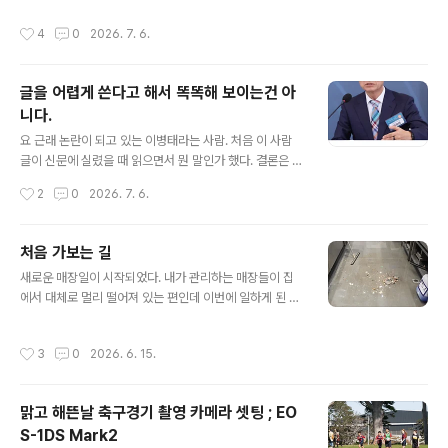
기온은 10도쯤 하는 것 같다. 이런 날은 집 안쪽보다 햇살
여기저기 뒤죽박죽 쌓여있던 책들을 색깔별로 모아놓은 것
작성시간
4
0
2026. 7. 6.
이 좋은 바깥이 더 따뜻하다..
이 마치 그림을 그려놓은 것 같다.이렇게 정리하려면 책장
을 다 비우는 수고를 했을법한데 다래 한테는 이것 또한 즐
거운 놀이였으리라.... ....뉴질랜드에 이민 올 때조차 놓지
글을 어렵게 쓴다고 해서 똑똑해 보이는건 아
못했던 책욕심에 바리바리 싸왔던 책들. 몇번 이사에 지쳐
니다.
반 넘게 버리듯 동내 한인도서관에 도네이션 하고, 이것만
글 내용
은 꼭 지켜놓고 언젠가 다시 책장에 꽂아놓고 곱씹으며 읽
요 근래 논란이 되고 있는 이병태라는 사람. 처음 이 사람
어야겠다고 박스에 담아 게러지에 쌓아둔 게 어언 10년이
글이 신문에 실렸을 때 읽으면서 뭔 말인가 했다. 결론은 아
넘어간다.... ...다행인 건 아이들에게 억지로 책 읽으라고 말
주 단순한데 빌빌 꽈서 똑똑한 척한다.논란이 계속되니 스
작성시간
2
0
2026. 7. 6.
하지 않아도 ..
스로 원문을 삭제해 주요 내용만 언론에 떠돌고 있음에도
글이 어렵게 읽힌다. 이 사람 생각은 쉽게 말하자면 '518
빨갱이들'로 읽히는데 말이다.여기에 대고 표현의 자유나
처음 가보는 길
기본권을 이야기하는 게 무슨 의미가 있을까 싶다. 이런 이
글 내용
새로운 매장일이 시작되었다. 내가 관리하는 매장들이 집
상한 사람 말보다 오늘 아침 신문에 실린 프랑스 축구스타
에서 대체로 멀리 떨어져 있는 편인데 이번에 일하게 된 매
움바페 이야기가 더 설득력이 있고 똑똑해 보인다.첨부하
장도 그리 가깝지 않은 거리다.처음 가보는 길이라 내비게
는 기사 마지막 무렵에 움마페는 이렇게 말한다. “손에 흙
이션을 켜고 다녔는데 3일째 되니 네비가 없어도 되겠다.
을 묻혀야 한다면 그렇게 할 것이다. 우리는 아무 문제없
작성시간
3
0
2026. 6. 15.
네비 안내를 보면 밤중에 출근할 때는 50분이 걸리고, 아
다”며 “축구에 옳고 그른 방식은 없다. 중요한 것은 이기는
침에 집에 돌아오는 길은 출근길 정체와 겹쳐 1시간 30분
것이다. 우리는 싸움에서도..
이 걸린다. 거리는 딱 왕복 100km가 찍힌다.누구에게나
맑고 해뜬날 축구경기 촬영 카메라 셋팅 ; EO
그렇듯이 시작하는 것이 어렵지 막상 시작하고 나면 수월
S-1DS Mark2
하게 지나가는 것이 대부분이다. 막연하고 두렵고...지난 일
글 내용